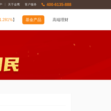
400-6135-888
|
户
关于金鹰
客户服务
1.281%
】
基金产品
高端理财