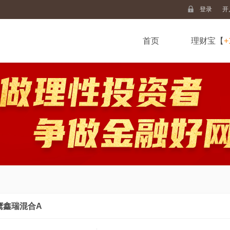
登录
开
首页
理财宝【
+
鹰鑫瑞混合A