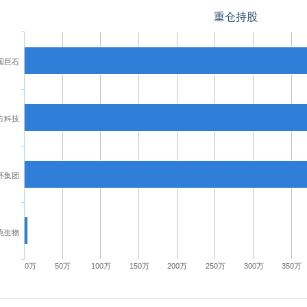
重仓持股
国巨石
方科技
环集团
克生物
0万
50万
100万
150万
200万
250万
300万
350万