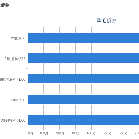
仓债券
重仓债券
23国开05
24附息国债11
5豫航空港MTN005
24信达03
25鲁钢铁MTN003
0万
100万
200万
300万
400万
500万
600万
7