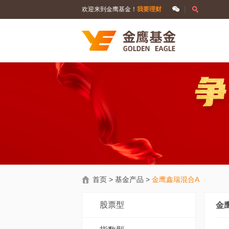
欢迎来到金鹰基金！
我要理财
首页
>
基金产品
>
金鹰鑫瑞混合A
股票型
金