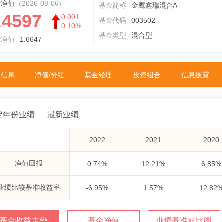
新净值
（2026-08-06）
基金简称
金鹰鑫瑞混合A
.4597
0.001
基金代码
003502
0.10%
基金类型
混合型
计净值
1.6647
本信息
净值/分红
基金经理
投资组合
信息披露
定年份业绩
最新业绩
2022
2021
2020
净值回报
0.74%
12.21%
6.85%
业绩比较基准收益率
-6.95%
1.57%
12.82
基金收益走势
基金净值
业绩基准对比图