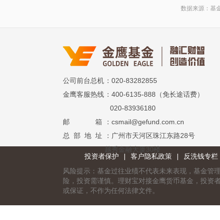
数据来源：基
公司前台总机
：020-83282855
金鹰客服热线
：400-6135-888（免长途话费）
020-83936180
邮 箱
：csmail@gefund.com.cn
总 部 地 址
：广州市天河区珠江东路28号
越秀金融大厦30楼
投资者保护
|
客户隐私政策
|
反洗钱专栏
风险提示：基金过往业绩不代表未来表现，基金管
险，投资需谨慎。理财宝对接金鹰货币基金，投资
或保证，不作为任何法律文件。