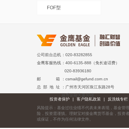
FOF型
公司前台总机
：020-83282855
金鹰客服热线
：400-6135-888（免长途话费）
020-83936180
邮 箱
：csmail@gefund.com.cn
总 部 地 址
：广州市天河区珠江东路28号
越秀金融大厦30楼
投资者保护
|
客户隐私政策
|
反洗钱专栏
风险提示：基金过往业绩不代表未来表现，基金管
险，投资需谨慎。理财宝对接金鹰货币基金，投资
或保证，不作为任何法律文件。