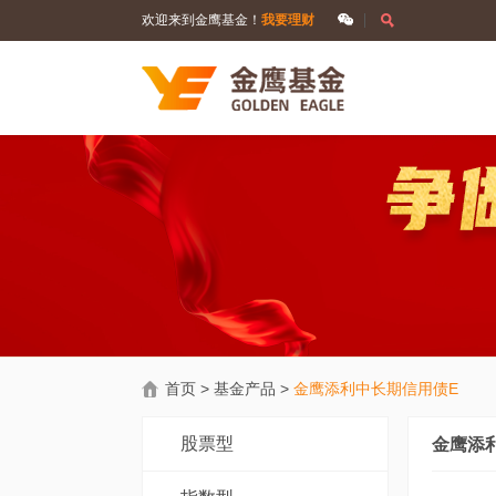
欢迎来到金鹰基金！
我要理财
首页
>
基金产品
>
金鹰添利中长期信用债E
股票型
金鹰添