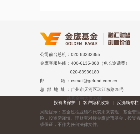
公司前台总机
：020-83282855
金鹰客服热线
：400-6135-888（免长途话费）
020-83936180
邮 箱
：csmail@gefund.com.cn
总 部 地 址
：广州市天河区珠江东路28号
越秀金融大厦30楼
投资者保护
|
客户隐私政策
|
反洗钱专栏
风险提示：基金过往业绩不代表未来表现，基金管
险，投资需谨慎。理财宝对接金鹰货币基金，投资
或保证，不作为任何法律文件。