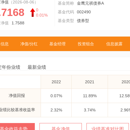
新净值
（2026-08-06）
基金简称
金鹰元祺债券A
.7168
0
基金代码
002490
0.01%
基金类型
债券型
计净值
1.7588
本信息
净值/分红
基金经理
投资组合
信息披露
定年份业绩
最新业绩
2022
2021
202
净值回报
0.07%
11.89%
12.5
业绩比较基准收益率
2.32%
3.74%
2.96
基金收益走势
基金净值
业绩基准对比图