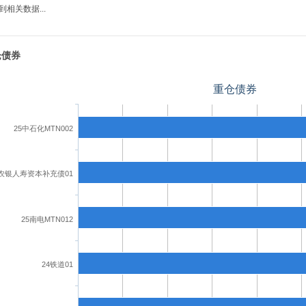
到相关数据...
仓债券
重仓债券
25中石化MTN002
3农银人寿资本补充债01
25南电MTN012
24铁道01