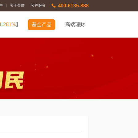
400-6135-888
|
户
关于金鹰
客户服务
1.281%
】
基金产品
高端理财