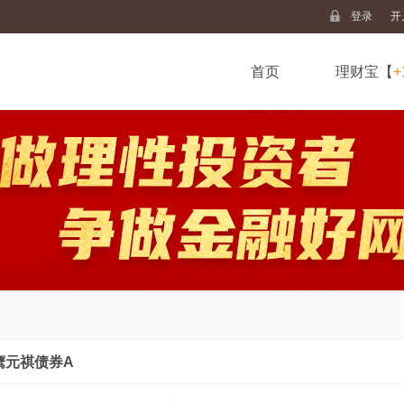
登录
开
首页
理财宝【
+
鹰元祺债券A