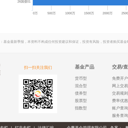
26国债01
0万
500万
1000万
1500万
2000万
250
：基金最新季报，本资料不构成任何投资建议和保证，投资有风险，投资者购买基金
基金产品
交易/
扫一扫关注我们
货币型
免费开户
混合型
网上交易
债券型
交易规则
股票型
费率优惠
指数型
账户查询
服务查询
专栏
|
打非专栏
|
法律汇编
金鹰基金管理有限公司 备案：
粤