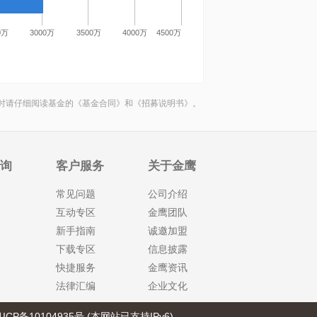
0万
3000万
3500万
4000万
4500万
时请仔细阅读基金的《基金合同》和《招募说明书》。
查询
客户服务
关于金鹰
常见问题
公司介绍
互动专区
金鹰团队
新手指南
诚邀加盟
下载专区
信息披露
快捷服务
金鹰资讯
法律汇编
企业文化
ICP备10104935号 (本网站已支持IPv6)