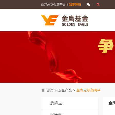
欢迎来到金鹰基金！
我要理财
首页
>
基金产品
>
金鹰元祺债券A
股票型
金