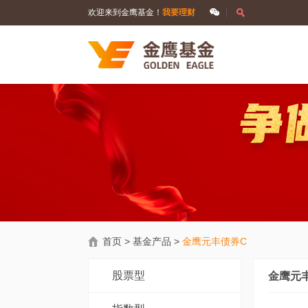
欢迎来到金鹰基金！
我要理财
首页
>
基金产品
>
金鹰元丰债券C
股票型
金鹰元