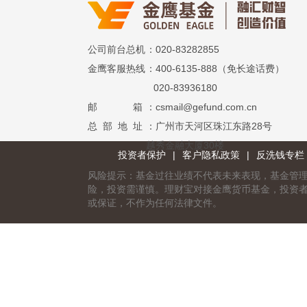
公司前台总机
：020-83282855
金鹰客服热线
：400-6135-888（免长途话费）
020-83936180
邮 箱
：csmail@gefund.com.cn
总 部 地 址
：广州市天河区珠江东路28号
越秀金融大厦30楼
投资者保护
|
客户隐私政策
|
反洗钱专栏
风险提示：基金过往业绩不代表未来表现，基金管
险，投资需谨慎。理财宝对接金鹰货币基金，投资
或保证，不作为任何法律文件。