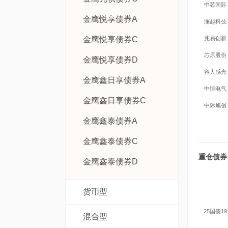
中芯国际
金鹰悦享债券A
澜起科技
金鹰悦享债券C
兆易创新
芯原股份
金鹰悦享债券D
容大感光
金鹰鑫日享债券A
中恒电气
金鹰鑫日享债券C
中际旭创
金鹰鑫泰债券A
金鹰鑫泰债券C
重仓债券
金鹰鑫泰债券D
货币型
25国债19
混合型