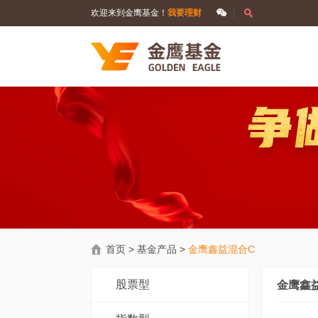
欢迎来到金鹰基金！
我要理财
首页
>
基金产品
>
金鹰鑫益混合C
股票型
金鹰鑫