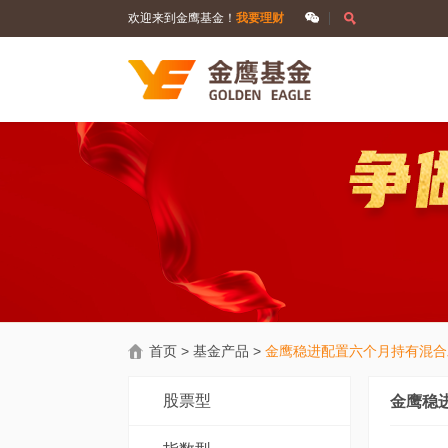
欢迎来到金鹰基金！
我要理财
首页
>
基金产品
>
金鹰稳进配置六个月持有混合
股票型
金鹰稳