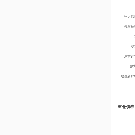
光大保
景顺长
华
易方达
易
建信新材
重仓债券