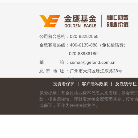
公司前台总机
：020-83282855
金鹰客服热线
：400-6135-888（免长途话费）
020-83936180
邮 箱
：csmail@gefund.com.cn
总 部 地 址
：广州市天河区珠江东路28号
越秀金融大厦30楼
投资者保护
|
客户隐私政策
|
反洗钱专栏
风险提示：基金过往业绩不代表未来表现，基金管
险，投资需谨慎。理财宝对接金鹰货币基金，投资
或保证，不作为任何法律文件。