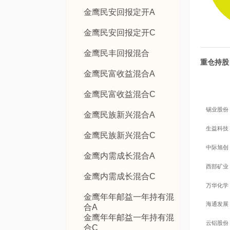
金鹰民安回报定开A
金鹰民安回报定开C
金鹰民丰回报混合
重仓持股
金鹰民富收益混合A
金鹰民富收益混合C
锡业股份
金鹰民族新兴混合A
生益科技
金鹰民族新兴混合C
中际旭创
金鹰内需成长混合A
西部矿业
金鹰内需成长混合C
万华化学
金鹰年年邮益一年持有混
海通发展
合A
金鹰年年邮益一年持有混
云铝股份
合C