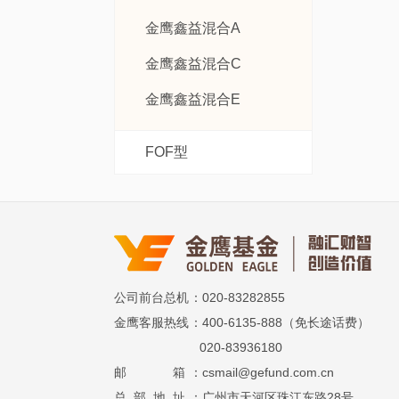
金鹰鑫益混合A
金鹰鑫益混合C
金鹰鑫益混合E
FOF型
公司前台总机
：020-83282855
金鹰客服热线
：400-6135-888（免长途话费）
020-83936180
邮 箱
：csmail@gefund.com.cn
总 部 地 址
：广州市天河区珠江东路28号