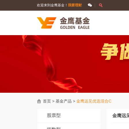
欢迎来到金鹰基金！
我要理财
首页
>
基金产品
>
金鹰远见优选混合C
股票型
金鹰远