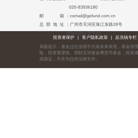
020-83936180
邮 箱
：csmail@gefund.com.cn
总 部 地 址
：广州市天河区珠江东路28号
越秀金融大厦30楼
投资者保护
|
客户隐私政策
|
反洗钱专栏
风险提示：基金过往业绩不代表未来表现，基金管
险，投资需谨慎。理财宝对接金鹰货币基金，投资
或保证，不作为任何法律文件。