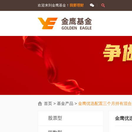
欢迎来到金鹰基金！
我要理财
首页
>
基金产品
>
金鹰优选配置三个月持有混合
股票型
金鹰优