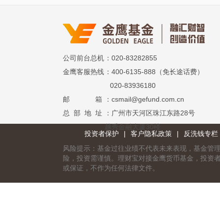
公司前台总机
：020-83282855
金鹰客服热线
：400-6135-888（免长途话费）
020-83936180
邮 箱
：csmail@gefund.com.cn
总 部 地 址
：广州市天河区珠江东路28号
越秀金融大厦30楼
投资者保护
|
客户隐私政策
|
反洗钱专栏
风险提示：基金过往业绩不代表未来表现，基金管
险，投资需谨慎。理财宝对接金鹰货币基金，投资
或保证，不作为任何法律文件。