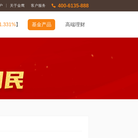
400-6135-888
|
户
关于金鹰
客户服务
1.331%
】
基金产品
高端理财