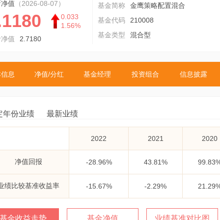
新净值
（2026-08-07）
基金简称
金鹰策略配置混合
.1180
0.033
基金代码
210008
1.56%
基金类型
混合型
计净值
2.7180
本信息
净值/分红
基金经理
投资组合
信息披露
定年份业绩
最新业绩
2022
2021
2020
净值回报
-28.96%
43.81%
99.83
业绩比较基准收益率
-15.67%
-2.29%
21.29
基金收益走势
基金净值
业绩基准对比图