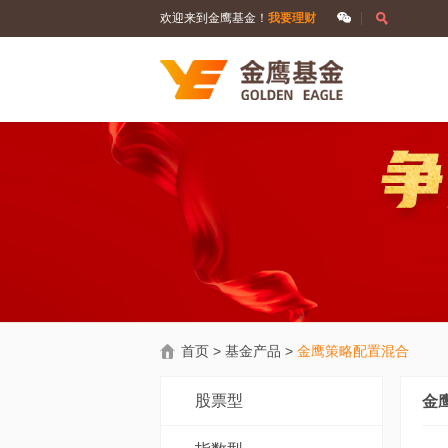
欢迎来到金鹰基金！
我要理财
首页
>
基金产品
>
金鹰策略配置混合
股票型
金