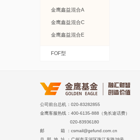
金鹰鑫益混合A
金鹰鑫益混合C
金鹰鑫益混合E
FOF型
公司前台总机
：020-83282855
金鹰客服热线
：400-6135-888（免长途话费）
020-83936180
邮 箱
：csmail@gefund.com.cn
总 部 地 址
：广州市天河区珠江东路28号