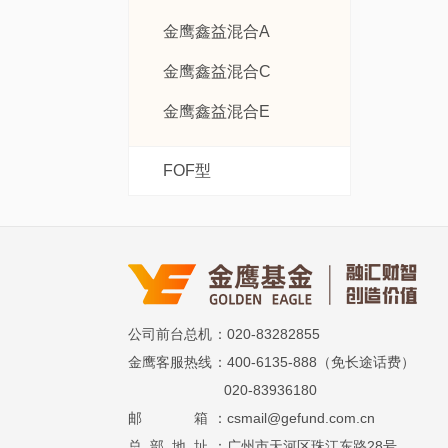
金鹰鑫益混合A
金鹰鑫益混合C
金鹰鑫益混合E
FOF型
公司前台总机
：020-83282855
金鹰客服热线
：400-6135-888（免长途话费）
020-83936180
邮 箱
：csmail@gefund.com.cn
总 部 地 址
：广州市天河区珠江东路28号