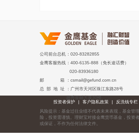
公司前台总机
：020-83282855
金鹰客服热线
：400-6135-888（免长途话费）
020-83936180
邮 箱
：csmail@gefund.com.cn
总 部 地 址
：广州市天河区珠江东路28号
越秀金融大厦30楼
投资者保护
|
客户隐私政策
|
反洗钱专栏
风险提示：基金过往业绩不代表未来表现，基金管
险，投资需谨慎。理财宝对接金鹰货币基金，投资
或保证，不作为任何法律文件。