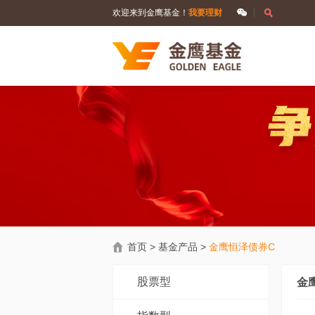
欢迎来到金鹰基金！
我要理财
首页
>
基金产品
>
金鹰恒泽债券C
股票型
金