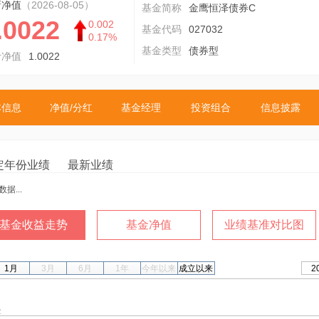
新净值
（2026-08-05）
基金简称
金鹰恒泽债券C
.0022
0.002
基金代码
027032
0.17%
基金类型
债券型
计净值
1.0022
本信息
净值/分红
基金经理
投资组合
信息披露
定年份业绩
最新业绩
据...
基金收益走势
基金净值
业绩基准对比图
1月
3月
6月
1年
今年以来
成立以来
2
2