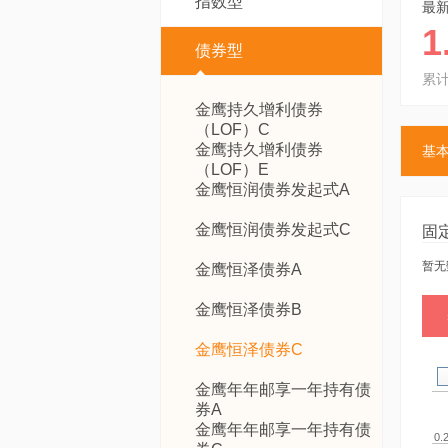
指数型
最
1
债券型
累
金鹰持久增利债券
（LOF）C
金鹰持久增利债券
基
（LOF）E
金鹰恒润债券发起式A
金鹰恒润债券发起式C
固
暂无数
金鹰恒泽债券A
金鹰恒泽债券B
金鹰恒泽债券C
金鹰年年邮享一年持有债
券A
金鹰年年邮享一年持有债
0.