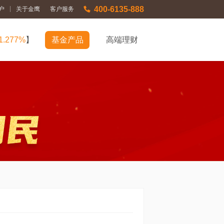
400-6135-888
|
户
关于金鹰
客户服务
1.277%
】
基金产品
高端理财