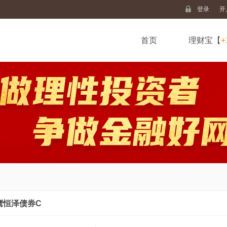
登录
开
首页
理财宝【
+
鹰恒泽债券C