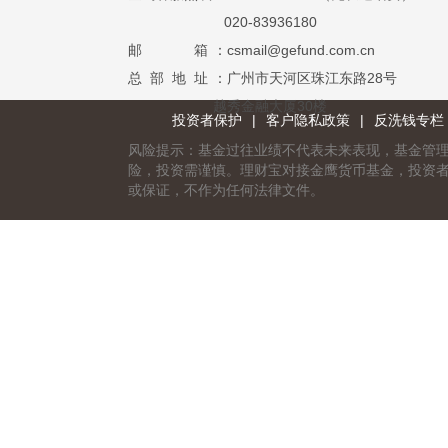
020-83936180
邮 箱
：csmail@gefund.com.cn
总 部 地 址
：广州市天河区珠江东路28号
越秀金融大厦30楼
投资者保护
|
客户隐私政策
|
反洗钱专栏
风险提示：基金过往业绩不代表未来表现，基金管
险，投资需谨慎。理财宝对接金鹰货币基金，投资
或保证，不作为任何法律文件。