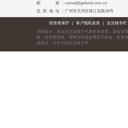
邮 箱
：csmail@gefund.com.cn
总 部 地 址
：广州市天河区珠江东路28号
越秀金融大厦30楼
投资者保护
|
客户隐私政策
|
反洗钱专栏
风险提示：基金过往业绩不代表未来表现，基金管
险，投资需谨慎。理财宝对接金鹰货币基金，投资
或保证，不作为任何法律文件。