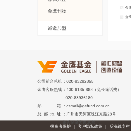
金
金鹰刊物
金
诚邀加盟
公司前台总机
：020-83282855
金鹰客服热线
：400-6135-888（免长途话费）
020-83936180
邮 箱
：csmail@gefund.com.cn
总 部 地 址
：广州市天河区珠江东路28号
越秀金融大厦30楼
投资者保护
|
客户隐私政策
|
反洗钱专栏