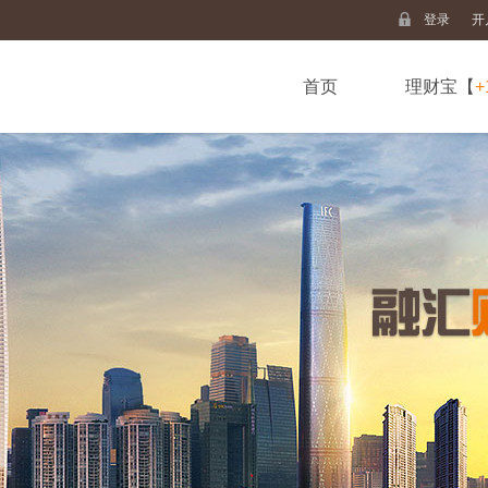
登录
开
首页
理财宝【
+