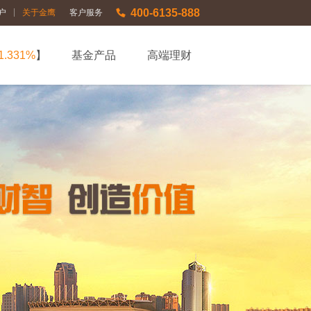
400-6135-888
|
户
关于金鹰
客户服务
1.331%
】
基金产品
高端理财