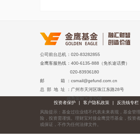
公司前台总机
：020-83282855
金鹰客服热线
：400-6135-888（免长途话费）
020-83936180
邮 箱
：csmail@gefund.com.cn
总 部 地 址
：广州市天河区珠江东路28号
越秀金融大厦30楼
投资者保护
|
客户隐私政策
|
反洗钱专栏
风险提示：基金过往业绩不代表未来表现，基金管
险，投资需谨慎。理财宝对接金鹰货币基金，投资
或保证，不作为任何法律文件。