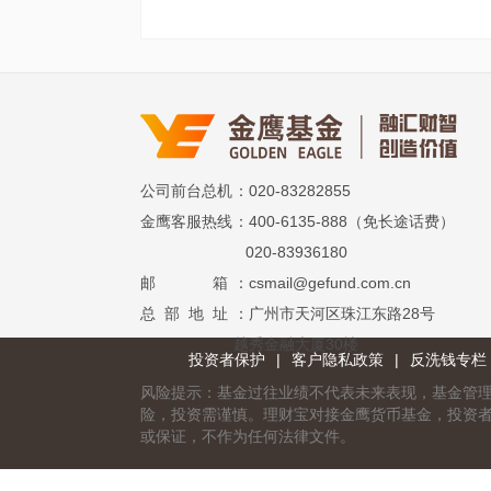
公司前台总机
：020-83282855
金鹰客服热线
：400-6135-888（免长途话费）
020-83936180
邮 箱
：csmail@gefund.com.cn
总 部 地 址
：广州市天河区珠江东路28号
越秀金融大厦30楼
投资者保护
|
客户隐私政策
|
反洗钱专栏
风险提示：基金过往业绩不代表未来表现，基金管
险，投资需谨慎。理财宝对接金鹰货币基金，投资
或保证，不作为任何法律文件。