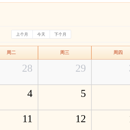
上个月
今天
下个月
周二
周三
周四
28
29
4
5
11
12