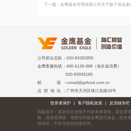
下一篇：金鹰基金管理有限公司关于旗下基金参
公司前台总机
：020-83282855
金鹰客服热线
：400-6135-888（免长途话费）
020-83936180
邮 箱
：csmail@gefund.com.cn
总 部 地 址
：广州市天河区珠江东路28号
越秀金融大厦30楼
投资者保护
|
客户隐私政策
|
反洗钱专栏
风险提示：基金过往业绩不代表未来表现，基金管
险，投资需谨慎。理财宝对接金鹰货币基金，投资
或保证，不作为任何法律文件。