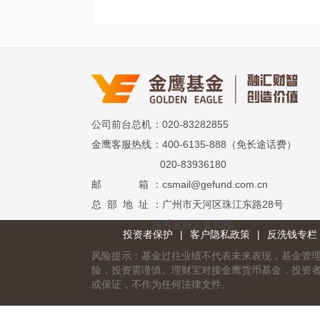
公司前台总机
：020-83282855
金鹰客服热线
：400-6135-888（免长途话费）
020-83936180
邮 箱
：csmail@gefund.com.cn
总 部 地 址
：广州市天河区珠江东路28号
越秀金融大厦30楼
投资者保护
|
客户隐私政策
|
反洗钱专栏
风险提示：基金过往业绩不代表未来表现，基金管
险，投资需谨慎。理财宝对接金鹰货币基金，投资
或保证，不作为任何法律文件。