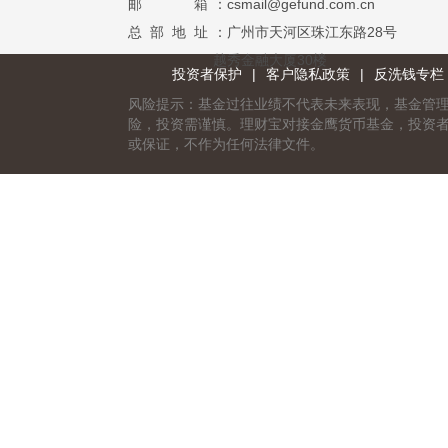
邮 箱
：csmail@gefund.com.cn
总 部 地 址
：广州市天河区珠江东路28号
越秀金融大厦30楼
投资者保护
|
客户隐私政策
|
反洗钱专栏
风险提示：基金过往业绩不代表未来表现，基金管
险，投资需谨慎。理财宝对接金鹰货币基金，投资
或保证，不作为任何法律文件。