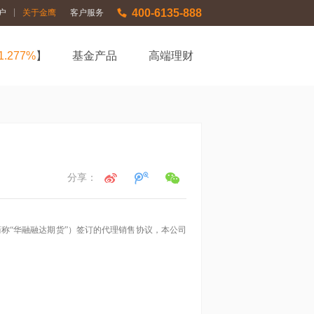
400-6135-888
|
户
关于金鹰
客户服务
1.277%
】
基金产品
高端理财
分享：
简称
“
华融融达期货
”
）签订的代理销售协议，本公司