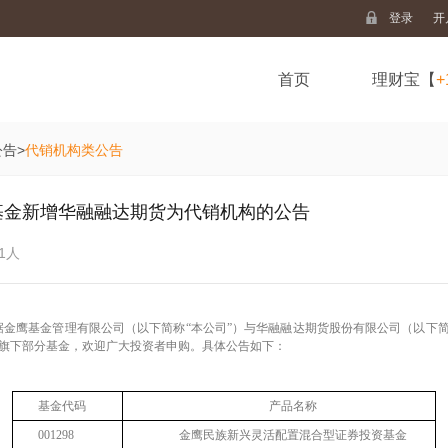
登录
开
首页
理财宝【
+
公告
>
代销机构类公告
基金新增华融融达期货为代销机构的公告
1人
金鹰基金管理有限公司（以下简称“本公司”）与华融融达期货股份有限公司（以下
旗下部分基金，欢迎广大投资者申购。具体公告如下：
基金代码
产品名称
001298
金鹰民族新兴灵活配置混合型证券投资基金