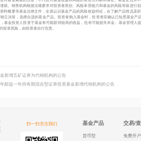
监会对基金募集的注册，不代表对基金收益和风险的实质性判断和保证。基金定投并不
须谨慎。销售机构根据法规要求对投资者类别、风险承受能力和基金的风险等级进行划
品资料概要等基金法律文件，全面认识基金产品的风险收益特征，在了解产品情况及听
出独立决策，选择合适的基金产品。投资者购入基金时，投资者应确认已知悉基金产
，基金投资人投资于基金有可能获得较高的收益，也有可能损失本金。基金管理人提
的投资风险，由投资者自行负责。
金新增五矿证券为代销机构的公告
年邮益一年持有期混合型证券投资基金新增代销机构的公告
基金产品
交易/
扫一扫关注我们
货币型
免费开户