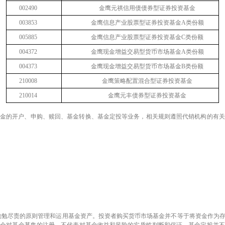
002490
金鹰元祺信用债债券型证券投资基金
003853
金鹰信息产业股票型证券投资基金
A
类份额
005885
金鹰信息产业股票型证券投资基金
C
类份额
004372
金鹰现金增益交易型货币市场基金
A
类份额
004373
金鹰现金增益交易型货币市场基金
B
类份额
210008
金鹰策略配置混合型证券投资基金
210014
金鹰元丰债券型证券投资基金
基金的开户、申购、赎回、基金转换、基金定投等业务，相关规则遵照代销机构的有关
勤勉尽责的原则管理和运用基金资产。投资者购买货币市场基金并不等于将资金作为