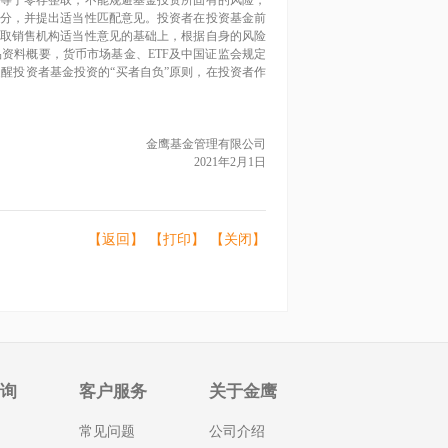
等于零存整取，不能规避基金投资所固有的风险，
分，并提出适当性匹配意见。投资者在投资基金前
取销售机构适当性意见的基础上，根据自身的风险
品资料概要，货币市场基金、
ETF
及中国证监会规定
醒投资者基金投资的“买者自负”原则，在投资者作
金鹰基金管理有限公司
2021
年
2
月
1
日
【返回】
【打印】
【关闭】
查询
客户服务
关于金鹰
常见问题
公司介绍