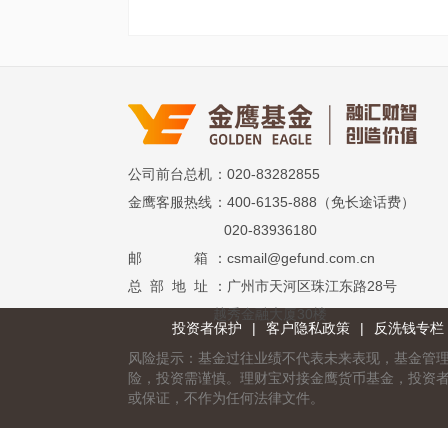
公司前台总机
：020-83282855
金鹰客服热线
：400-6135-888（免长途话费）
020-83936180
邮 箱
：csmail@gefund.com.cn
总 部 地 址
：广州市天河区珠江东路28号
越秀金融大厦30楼
投资者保护
|
客户隐私政策
|
反洗钱专栏
风险提示：基金过往业绩不代表未来表现，基金管
险，投资需谨慎。理财宝对接金鹰货币基金，投资
或保证，不作为任何法律文件。