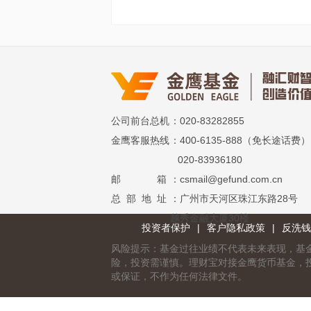
公司前台总机
：020-83282855
金鹰客服热线
：400-6135-888（免长途话费）
020-83936180
邮 箱
：csmail@gefund.com.cn
总 部 地 址
：广州市天河区珠江东路28号
越秀金融大厦30楼
投资者保护
|
客户隐私政策
|
反洗钱
风险提示：基金过往业绩不代表未来表现，基
险，投资需谨慎。理财宝对接金鹰货币基金，
或保证，不作为任何法律文件。