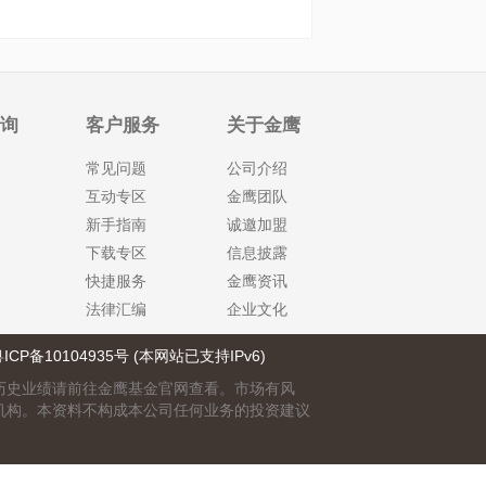
查询
客户服务
关于金鹰
常见问题
公司介绍
互动专区
金鹰团队
新手指南
诚邀加盟
下载专区
信息披露
快捷服务
金鹰资讯
法律汇编
企业文化
ICP备10104935号 (本网站已支持IPv6)
历史业绩请前往金鹰基金官网查看。市场有风
机构。本资料不构成本公司任何业务的投资建议