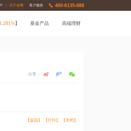
400-6135-888
|
户
关于金鹰
客户服务
1.281%
】
基金产品
高端理财
分享：
【返回】
【打印】
【关闭】