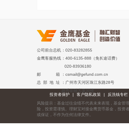
公司前台总机
：020-83282855
金鹰客服热线
：400-6135-888（免长途话费）
020-83936180
邮 箱
：csmail@gefund.com.cn
总 部 地 址
：广州市天河区珠江东路28号
越秀金融大厦30楼
投资者保护
|
客户隐私政策
|
反洗钱专栏
风险提示：基金过往业绩不代表未来表现，基金管
险，投资需谨慎。理财宝对接金鹰货币基金，投资
或保证，不作为任何法律文件。