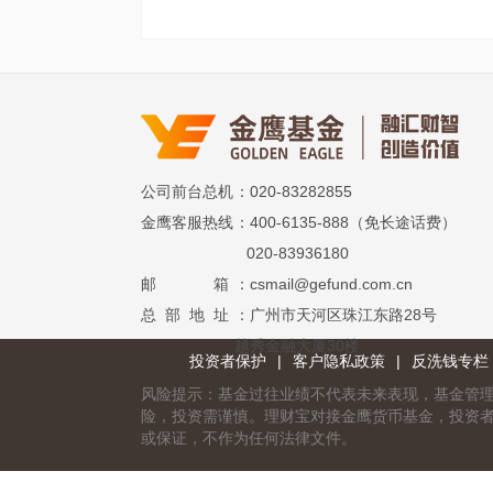
公司前台总机
：020-83282855
金鹰客服热线
：400-6135-888（免长途话费）
020-83936180
邮 箱
：csmail@gefund.com.cn
总 部 地 址
：广州市天河区珠江东路28号
越秀金融大厦30楼
投资者保护
|
客户隐私政策
|
反洗钱专栏
风险提示：基金过往业绩不代表未来表现，基金管
险，投资需谨慎。理财宝对接金鹰货币基金，投资
或保证，不作为任何法律文件。