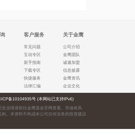
查询
客户服务
关于金鹰
常见问题
公司介绍
互动专区
金鹰团队
新手指南
诚邀加盟
下载专区
信息披露
快捷服务
金鹰资讯
法律汇编
企业文化
ICP备10104935号 (本网站已支持IPv6)
历史业绩请前往金鹰基金官网查看。市场有风
机构。本资料不构成本公司任何业务的投资建议