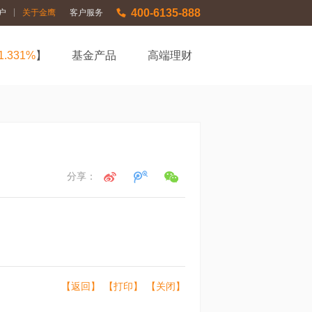
400-6135-888
|
户
关于金鹰
客户服务
1.331%
】
基金产品
高端理财
分享：
【返回】
【打印】
【关闭】