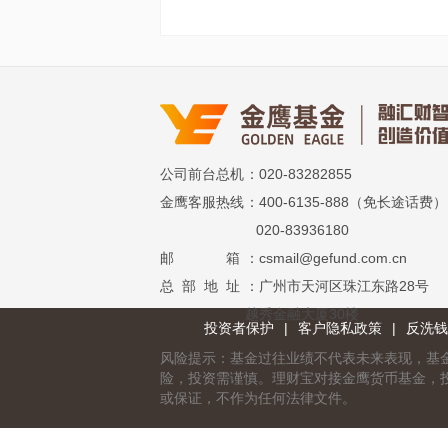
公司前台总机
：020-83282855
金鹰客服热线
：400-6135-888（免长途话费）
020-83936180
邮 箱
：csmail@gefund.com.cn
总 部 地 址
：广州市天河区珠江东路28号
越秀金融大厦30楼
投资者保护
|
客户隐私政策
|
反洗钱
风险提示：基金过往业绩不代表未来表现，基
险，投资需谨慎。理财宝对接金鹰货币基金，
或保证，不作为任何法律文件。