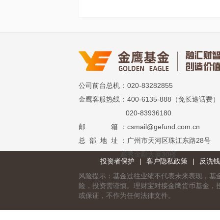
公司前台总机
：020-83282855
金鹰客服热线
：400-6135-888（免长途话费）
020-83936180
邮 箱
：csmail@gefund.com.cn
总 部 地 址
：广州市天河区珠江东路28号
越秀金融大厦30楼
投资者保护
|
客户隐私政策
|
反洗钱
风险提示：基金过往业绩不代表未来表现，基
险，投资需谨慎。理财宝对接金鹰货币基金，
或保证，不作为任何法律文件。