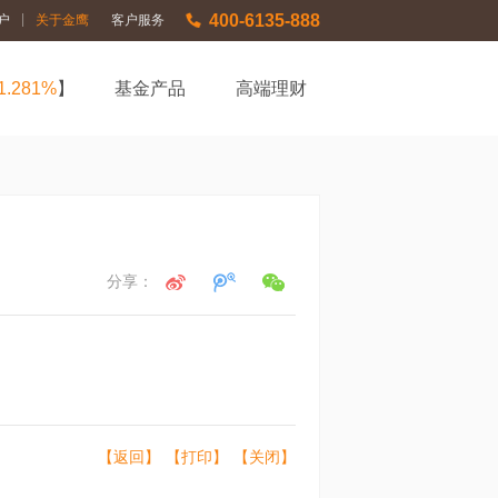
400-6135-888
|
户
关于金鹰
客户服务
1.281%
】
基金产品
高端理财
分享：
【返回】
【打印】
【关闭】