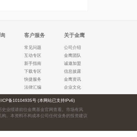
查询
客户服务
关于金鹰
常见问题
公司介绍
互动专区
金鹰团队
新手指南
诚邀加盟
下载专区
信息披露
快捷服务
金鹰资讯
法律汇编
企业文化
ICP备10104935号 (本网站已支持IPv6)
历史业绩请前往金鹰基金官网查看。市场有风
机构。本资料不构成本公司任何业务的投资建议