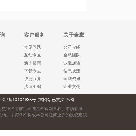
查询
客户服务
关于金鹰
常见问题
公司介绍
互动专区
金鹰团队
新手指南
诚邀加盟
下载专区
信息披露
快捷服务
金鹰资讯
法律汇编
企业文化
ICP备10104935号 (本网站已支持IPv6)
历史业绩请前往金鹰基金官网查看。市场有风
机构。本资料不构成本公司任何业务的投资建议