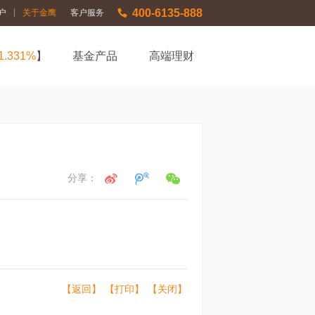
400-6135-888
|
户
关于金鹰
客户服务
1.331%
】
基金产品
高端理财
分享：
【返回】
【打印】
【关闭】