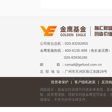
公司前台总机
：020-83282855
金鹰客服热线
：400-6135-888（免长途话费）
020-83936180
邮 箱
：csmail@gefund.com.cn
总 部 地 址
：广州市天河区珠江东路28号
越秀金融大厦30楼
投资者保护
|
客户隐私政策
|
反洗钱
风险提示：基金过往业绩不代表未来表现，基
险，投资需谨慎。理财宝对接金鹰货币基金，
或保证，不作为任何法律文件。