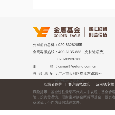
公司前台总机
：020-83282855
金鹰客服热线
：400-6135-888（免长途话费）
020-83936180
邮 箱
：csmail@gefund.com.cn
总 部 地 址
：广州市天河区珠江东路28号
越秀金融大厦30楼
投资者保护
|
客户隐私政策
|
反洗钱专栏
风险提示：基金过往业绩不代表未来表现，基金管
险，投资需谨慎。理财宝对接金鹰货币基金，投资
或保证，不作为任何法律文件。