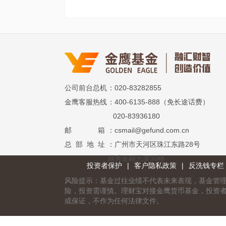
公司前台总机
：020-83282855
金鹰客服热线
：400-6135-888（免长途话费）
020-83936180
邮 箱
：csmail@gefund.com.cn
总 部 地 址
：广州市天河区珠江东路28号
越秀金融大厦30楼
投资者保护
|
客户隐私政策
|
反洗钱专栏
风险提示：基金过往业绩不代表未来表现，基金管
险，投资需谨慎。理财宝对接金鹰货币基金，投资
或保证，不作为任何法律文件。