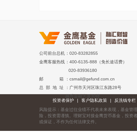
公司前台总机
：020-83282855
金鹰客服热线
：400-6135-888（免长途话费）
020-83936180
邮 箱
：csmail@gefund.com.cn
总 部 地 址
：广州市天河区珠江东路28号
越秀金融大厦30楼
投资者保护
|
客户隐私政策
|
反洗钱专栏
风险提示：基金过往业绩不代表未来表现，基金管
险，投资需谨慎。理财宝对接金鹰货币基金，投资
或保证，不作为任何法律文件。